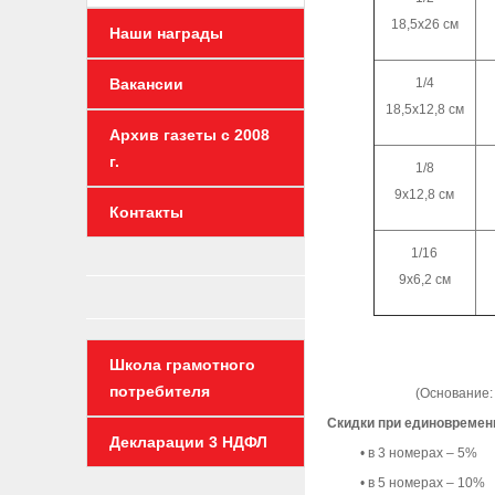
18,5х26 см
Наши награды
Вакансии
1/4
18,5х12,8 см
Архив газеты с 2008
г.
1/8
9х12,8 см
Контакты
1/16
9х6,2 см
Школа грамотного
потребителя
(Основание:
Скидки при единовремен
Декларации 3 НДФЛ
• в 3 номерах – 5%
• в 5 номерах – 10%