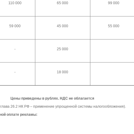
110 000
65 000
99 000
59 000
45 000
55 000
-
25 000
-
18 000
Цены приведены в рублях. НДС не облагается
 глава 26.2 НК РФ – применение упрощенной системы налогообложения).
ной оплате рекламы: