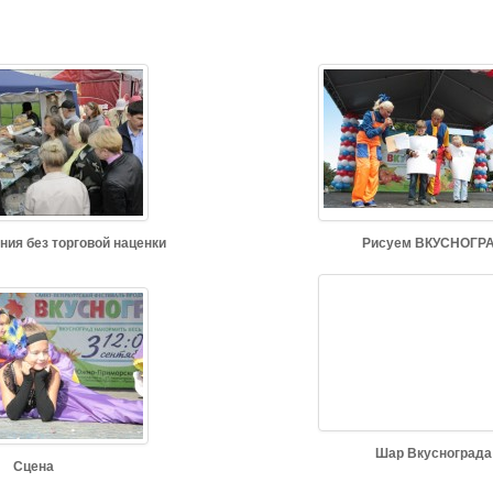
ния без торговой наценки
Рисуем ВКУСНОГР
Шар Вкуснограда
Сцена