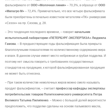
фальсификате от
ООО «Молочная линия»
– 70,3%, в образце от
ООО
«Милагро М»
– 72,4%. Примечательно, что все четыре фальсификата
были приобретены в печально известном читателям «ПК» универсаме
«Сезон» на пр. Сизова, д. 28.
– Это тенденция последнего времени, – говорит
начальник
испытательной лаборатории «ПЕТЕРБУРГ-ЭКСПЕРТИЗА» Людмила
Гамова
. – В предшествующие годы фальсификация была прикрыта
благополучными показателями по количественному содержанию жира
и влаги. В данном случае имеет место небрежная и грубая подделка. И
поэтому нет смысла говорить о требованиях государственных
стандартов на продукцию, к которой фальсифицированная продукция
не может быть отнесена.
– При таком количестве немолочных жиров можно смело называть
продукт фальсификатом, – считает
профессор кафедры экспертизы
потребительских товаров Политехнического университета Петра
Великого
Татьяна Пилипенко
. – Можно с большой долей вероятности
предположить, что подделки сделаны на основе пальмового масла,