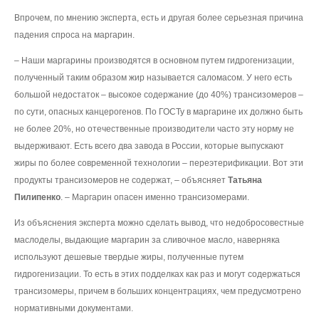
Впрочем, по мнению эксперта, есть и другая более серьезная причина
падения спроса на маргарин.
– Наши маргарины производятся в основном путем гидрогенизации,
полученный таким образом жир называется саломасом. У него есть
большой недостаток – высокое содержание (до 40%) трансизомеров –
по сути, опасных канцерогенов. По ГОСТу в маргарине их должно быть
не более 20%, но отечественные производители часто эту норму не
выдерживают. Есть всего два завода в России, которые выпускают
жиры по более современной технологии – переэтерификации. Вот эти
продукты трансизомеров не содержат, – объясняет
Татьяна
Пилипенко
. – Маргарин опасен именно трансизомерами.
Из объяснения эксперта можно сделать вывод, что недобросовестные
маслоделы, выдающие маргарин за сливочное масло, наверняка
используют дешевые твердые жиры, полученные путем
гидрогенизации. То есть в этих подделках как раз и могут содержаться
трансизомеры, причем в больших концентрациях, чем предусмотрено
нормативными документами.