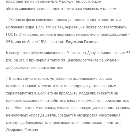
предприятия не откликнулся. А между тем ростовское
«Крестьянское»
также не может считаться сливочным маслом.
– Жировая фаза сливочного масла должна полностью состоять из
молочного жира. Если это не так, образец не может соответствовать
ГОСТу. И не важно, сколько в нем жиров немолочного происхождения –
95% или не более 15%, – говорит
Людмила Гамова.
К слову, стоит
«Крестьянское»
из Ростова-на-Дону солидно – почти 57
руб. за 200 г, примерно в таком же ценовом сегменте работают и
добросовестные производители.
– В таких случаях только углубленное исследование состава
позволяет выявить несоответствие продукции установленным
характеристикам. Если его не проводить, подделка окажется на
прилавке магазина и потребитель вряд ли поймет, что производитель
его обманывает. А поскольку изначально продукция с использованием
немолочных жиров дешевле, создается нездоровая конкуренция,
которую добросовестные производители проигрывают, – считает
Людмила Гамова
.