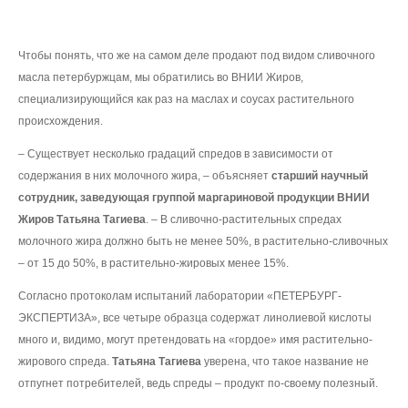
Чтобы понять, что же на самом деле продают под видом сливочного
масла петербуржцам, мы обратились во ВНИИ Жиров,
специализирующийся как раз на маслах и соусах растительного
происхождения.
– Существует несколько градаций спредов в зависимости от
содержания в них молочного жира, – объясняет
старший научный
сотрудник, заведующая группой маргариновой продукции ВНИИ
Жиров Татьяна Тагиева
. – В сливочно-растительных спредах
молочного жира должно быть не менее 50%, в растительно-сливочных
– от 15 до 50%, в растительно-жировых менее 15%.
Согласно протоколам испытаний
лаборатории «ПЕТЕРБУРГ-
ЭКСПЕРТИЗА», все четыре образца содержат линолиевой кислоты
много и, видимо, могут претендовать на «гордое» имя растительно-
жирового спреда.
Татьяна Тагиева
уверена, что такое название не
отпугнет потребителей, ведь спреды – продукт по-своему полезный.