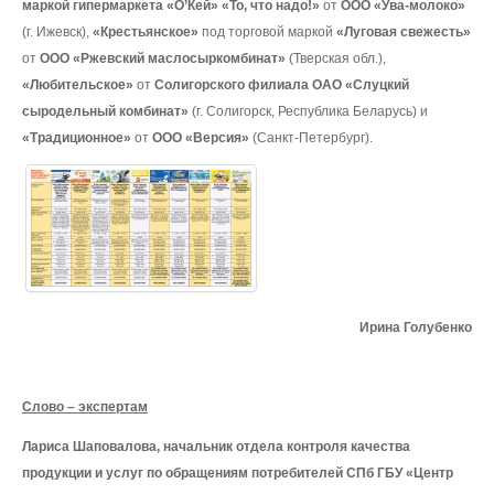
маркой гипермаркета «О’Кей»
«То, что надо!»
от
ООО «Ува-молоко»
(г. Ижевск),
«Крестьянское»
под торговой маркой
«Луговая свежесть»
от
ООО «Ржевский маслосыркомбинат»
(Тверская обл.),
«Любительское»
от
Солигорского филиала ОАО «Слуцкий
сыродельный комбинат»
(г. Солигорск, Республика Беларусь) и
«Традиционное»
от
ООО «Версия»
(Санкт-Петербург).
Ирина Голубенко
Слово – экспертам
Лариса Шаповалова, начальник отдела контроля качества
продукции и услуг по обращениям потребителей СПб ГБУ «Центр