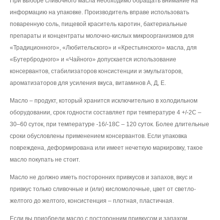
При выборе сливочного масла необходимо обращать внимание на
информацию на упаковке. Производитель вправе использовать
поваренную соль, пищевой краситель каротин, бактериальные
препараты и концентраты молочно-кислых микроорганизмов для
«Традиционного», «Любительского» и «Крестьянского» масла, для
«Бутербродного» и «Чайного» допускается использование
консервантов, стабилизаторов консистенции и эмульгаторов,
ароматизаторов для усиления вкуса, витаминов А, Д, Е.
Масло – продукт, который хранится исключительно в холодильном
оборудовании, срок годности составляет при температуре 4 +/-2С –
30–60 суток, при температуре -16/-18С – 120 суток. Более длительные
сроки обусловлены применением консервантов. Если упаковка
повреждена, деформирована или имеет нечеткую маркировку, такое
масло покупать не стоит.
Масло не должно иметь посторонних привкусов и запахов, вкус и
привкус только сливочные и (или) кисломолочные, цвет от светло-
желтого до желтого, консистенция – плотная, пластичная.
Если вы приобрели масло с посторонним привкусом и запахом,