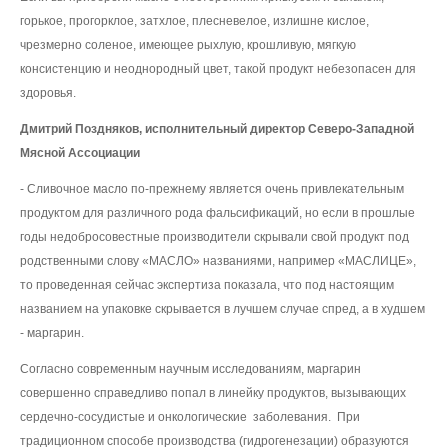
горькое, прогорклое, затхлое, плесневелое, излишне кислое,
чрезмерно соленое, имеющее рыхлую, крошливую, мягкую
консистенцию и неоднородный цвет, такой продукт небезопасен для
здоровья.
Дмитрий Поздняков, исполнительный директор Северо-Западной
Мясной Ассоциации
- Сливочное масло по-прежнему является очень привлекательным
продуктом для различного рода фальсификаций, но если в прошлые
годы недобросовестные производители скрывали свой продукт под
родственными слову «МАСЛО» названиями, например «МАСЛИЦЕ»,
то проведенная сейчас экспертиза показала, что под настоящим
названием на упаковке скрывается в лучшем случае спред, а в худшем
- маргарин.
Согласно современным научным исследованиям, маргарин
совершенно справедливо попал в линейку продуктов, вызывающих
сердечно-сосудистые и онкологические заболевания. При
традиционном способе производства (гидрогенезации) образуются