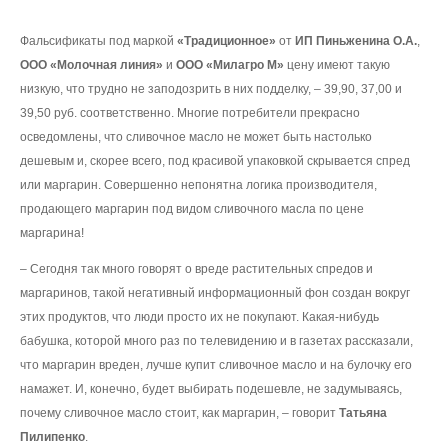
Фальсификаты под маркой
«Традиционное»
от
ИП Пиньженина О.А.
,
ООО «Молочная линия»
и
ООО «Милагро М»
цену имеют такую
низкую, что трудно не заподозрить в них подделку, – 39,90, 37,00 и
39,50 руб. соответственно. Многие потребители прекрасно
осведомлены, что сливочное масло не может быть настолько
дешевым и, скорее всего, под красивой упаковкой скрывается спред
или маргарин. Совершенно непонятна логика производителя,
продающего маргарин под видом сливочного масла по цене
маргарина!
– Сегодня так много говорят о вреде растительных спредов и
маргаринов, такой негативный информационный фон создан вокруг
этих продуктов, что люди просто их не покупают. Какая-нибудь
бабушка, которой много раз по телевидению и в газетах рассказали,
что маргарин вреден, лучше купит сливочное масло и на булочку его
намажет. И, конечно, будет выбирать подешевле, не задумываясь,
почему сливочное масло стоит, как маргарин, – говорит
Татьяна
Пилипенко
.