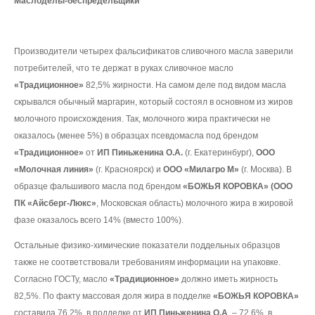
Маслоделы-беспредельщики
Производители четырех фальсификатов сливочного масла заверили
потребителей, что те держат в руках сливочное масло
«Традиционное»
82,5% жирности. На самом деле под видом масла
скрывался обычный маргарин, который состоял в основном из жиров
молочного происхождения. Так, молочного жира практически не
оказалось (менее 5%) в образцах псевдомасла под брендом
«Традиционное»
от
ИП Пиньженина О.А.
(г. Екатеринбург),
ООО
«Молочная линия»
(г. Красноярск) и
ООО «Милагро М»
(г. Москва). В
образце фальшивого масла под брендом
«БОЖЬЯ КОРОВКА» (ООО
ПК «Айсберг-Люкс»
, Московская область) молочного жира в жировой
фазе оказалось всего 14% (вместо 100%).
Остальные физико-химические показатели поддельных образцов
также не соответствовали требованиям информации на упаковке.
Согласно ГОСТу, масло
«Традиционное»
должно иметь жирность
82,5%. По факту массовая доля жира в подделке
«БОЖЬЯ КОРОВКА»
составила 76,2%, в подделке от
ИП Пиньженина О.А
. – 72,6%, в